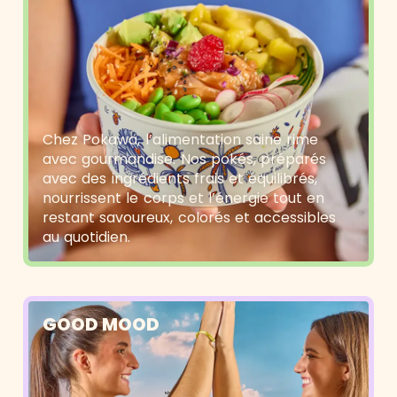
Chez Pokawa, l’alimentation saine rime
avec gourmandise. Nos pokés, préparés
avec des ingrédients frais et équilibrés,
nourrissent le corps et l’énergie tout en
restant savoureux, colorés et accessibles
au quotidien.
GOOD MOOD