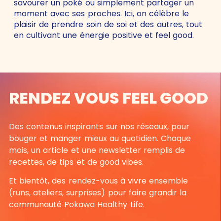
savourer un poké ou simplement partager un
moment avec ses proches. Ici, on célèbre le
plaisir de prendre soin de soi et des autres, tout
en cultivant une énergie positive et feel good.
RENDEZ VOUS FEEL GOOD
Des contenus inspirants sur nos réseaux, pour
bouger et manger mieux au quotidien. Chaque
mois, un article et une newsletter remplis de
recettes, de tips et de good vibes.
Et bientôt, des rendez-vous à vivre ensemble
(runs, ateliers, surprises) pour faire grandir la
communauté Pokawa Healthy Life.