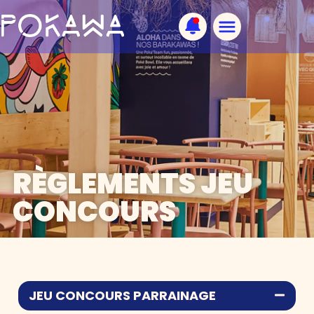
RÈGLEMENTS JEU
CONCOURS
JEU CONCOURS PARRAINAGE