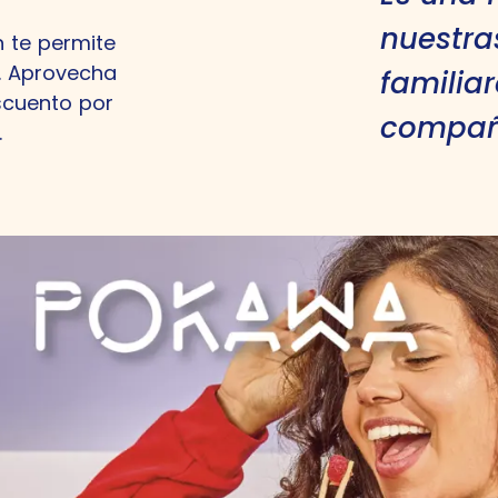
nuestra
 te permite
. Aprovecha
familiar
scuento por
compañí
.