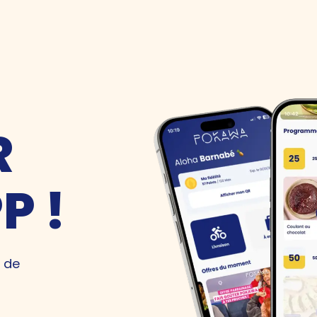
R
P !
 de