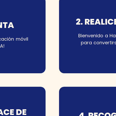
2. REALI
NTA
Bienvenido a Ha
icación móvil
para convertir
A!
ACE DE
4. RECO