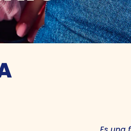
A
Es una 